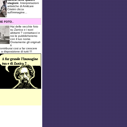
stagioni.
Interpretazioni
artistiche di Amilcare
Cristini clicca
sull'immagine...
IE FOTO..
Hai delle vecchie foto
su Zanica o i suoi
abitanti ? contattacci e
noi le pubblicheremo
con il tuo nome.
Ovviamente gli originali
ti
ntriburai cosi a far crescere
a disposizione di tutti !!!