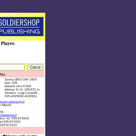
 Player.
ILI
Zanica (BG) CAP 2405
pref. 035.
abitanti circa 9.500
altezza S.l.m. 190/222 m
Sindaco: Luigi Locatelli
035-4245830-4245811
une.zanica.bg.it
 Alberto
ia:
hiazanica.it
ica: tel. 035-672633
 tel 035-671002
e 035-671012
Zanica nelle quattro