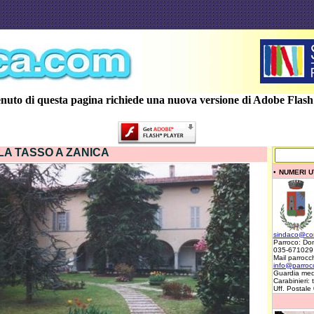
enuto di questa pagina richiede una nuova versione di Adobe Flash
LA TASSO A ZANICA
•
NUMERI UT
sindaco@com
Parroco: Don
035-671029
Mail parrocch
info@parrocc
Guardia med
Carabinieri:
Uff. Postal