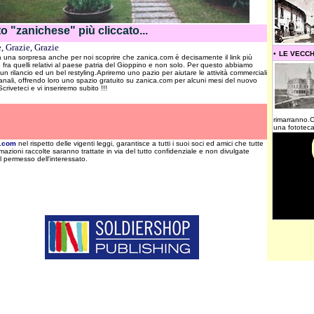
ito "zanichese" più cliccato...
, Grazie, Grazie
•
LE VECCH
a una sorpresa anche per noi scoprire che zanica.com è decisamente il link più
o fra quelli relativi al paese patria del Gioppino e non solo. Per questo abbiamo
un rilancio ed un bel restyling.Apriremo uno pazio per aiutare le attività commerciali
ianali, offrendo loro uno spazio gratuito su zanica.com per alcuni mesi del nuovo
criveteci e vi inseriremo subito !!!
rimarranno.Co
una fototeca 
a.com
nel rispetto delle vigenti leggi, garantisce a tutti i suoi soci ed amici che tutte
rmazioni raccolte saranno trattate in via del tutto confidenziale e non divulgate
l permesso dell'interessato.