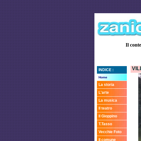
Il cont
VIL
INDICE :
Home
La storia
L'arte
La musica
Il teatro
Il Gioppino
T.Tasso
Vecchie Foto
Il comune