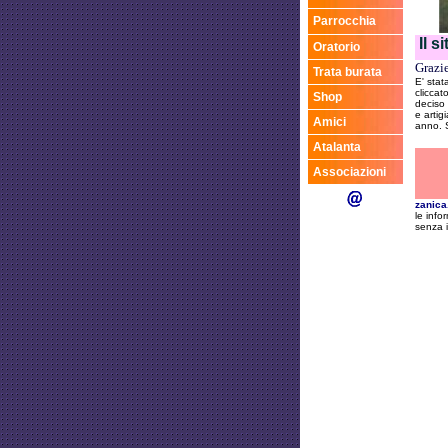
Parrocchia
Il s
Oratorio
Grazie
Trata burata
E' stat
cliccat
Shop
deciso 
e artig
Amici
anno. S
Atalanta
Associazioni
zanic
le info
senza i